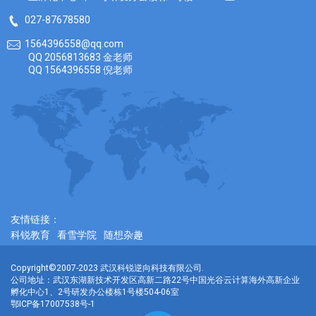
027-87678580
1564396558@qq.com
QQ 2056813683 金老师
QQ 1564396558 倪老师
友情链接：
科锐教育
看雪学院
随想杂趣
Copyright©2007-2023 武汉科锐逆向科技有限公司.
公司地址：武汉东湖新技术开发区高新二路22号中国光谷云计算海外高新企业
孵化中心1、2号研发办公楼栋1号楼504-06室
鄂ICP备17007538号-1