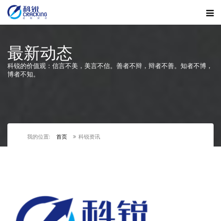
最新动态
科锐的价值观：信言不美，美言不信。善者不辩，辩者不善。知者不博，
博者不知。
我的位置:
首页
科锐资讯