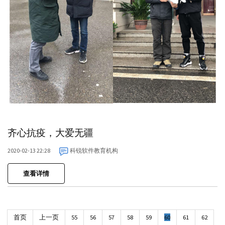
齐心抗疫，大爱无疆
2020-02-13 22:28
科锐软件教育机构
查看详情
首页
上一页
55
56
57
58
59
60
61
62