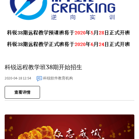
科锐远程教学班38期开始招生
2020-04-18 12:54
科锐软件教育机构
查看详情