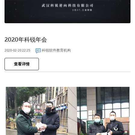
2020年科锐年会
2020-02-20 22:25
科锐软件教育机构
查看详情