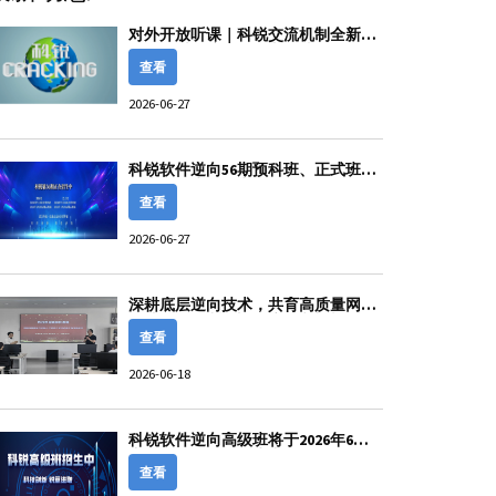
对外开放听课｜科锐交流机制全新优
化！随时到访、无需老师陪同
查看
2026-06-27
科锐软件逆向56期预科班、正式班开
始火爆招生报名啦！！！
查看
2026-06-27
深耕底层逆向技术，共育高质量网安
人才——钱林松老师受邀赴中南民族
大学开展软件逆向工程专题讲座。
查看
2026-06-18
科锐软件逆向高级班将于2026年6月
中旬开课，正在招生中！
查看