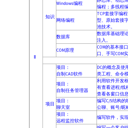
静态库、动态
Windows编程
编程；多线程编
TCP套接字编程
知识
网络编程
型、原始套接字
池技术。
数据库基础理论、
数据库
注入。
COM的基本接
COM原理
口、手写COM
Ⅱ
项目：
DC的概念及使
自制CAD软件
类工程、命令
利用软件开发框架及
项目：
有查看进程/线
自制任务管理器
查看各窗口信
项目：
编写C/S结构
项目
聊天室
公聊、账号/昵
项目：
编写软件，实
远程监控软件
编写一个客户端