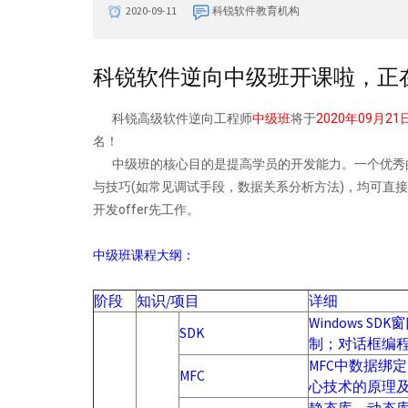
2020-09-11
科锐软件教育机构
科锐软件逆向中级班开课啦，正
科锐高级软件逆向工程师
中级班
将于
2020年09月21
名！
中级班的核心目的是提高学员的开发能力。一个优秀的
与技巧(如常见调试手段，数据关系分析方法)，均可直
开发offer先工作。
中级班课程大纲：
阶段
知识/项目
详细
Windows S
SDK
制；对话框编
MFC中数据绑
MFC
心技术的原理