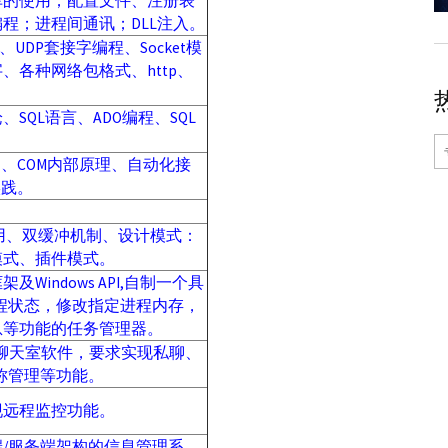
库的使用；配置文件、注册表
程；进程间通讯；DLL注入。
、UDP套接字编程、Socket模
、各种网络包格式、http、
SQL语言、ADO编程、SQL
口、COM内部原理、自动化接
实践。
用、双缓冲机制、设计模式：
模式、插件模式。
Windows API,自制一个具
程状态，修改指定进程内存，
息等功能的任务管理器。
的聊天室软件，要求实现私聊、
称管理等功能。
现远程监控功能。
/服务端架构的信息管理系