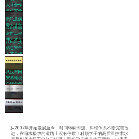
室
人才合作
单位实验
室
腾讯反病
毒人才合
金山毒霸
作单位
逆向工程
师人才合
江民科技
作单位
信息安全
人才合作
单位
武汉市网
奇安信
安基地校
企联合会
会员单位
启明星辰
刀锋互娱
从2007年开始发展至今，时间转瞬即逝。科锐体系不断完善改
进，在追求极致的道路上没有停歇！科锐学子的高质量技术水
平得到各大IT安全公司认可！科锐学子遍布大江南北，山川海