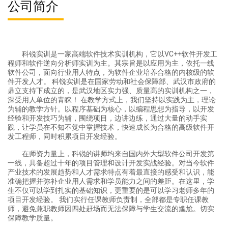
公司简介
科锐实训是一家高端软件技术实训机构，它以VC++软件开发工
程师和软件逆向分析师实训为主。其宗旨是以应用为主，依托一线
软件公司，面向行业用人特点，为软件企业培养合格的内核级的软
件开发人才。 科锐实训是在国家劳动和社会保障部、武汉市政府的
鼎立支持下成立的，是武汉地区实力强、质量高的实训机构之一，
深受用人单位的青睐！ 在教学方式上，我们坚持以实践为主，理论
为辅的教学方针。以程序基础为核心，以编程思想为指导，以开发
经验和开发技巧为辅，围绕项目，边讲边练，通过大量的动手实
践，让学员在不知不觉中掌握技术，快速成长为合格的高级软件开
发工程师，同时积累项目开发经验。
在师资力量上，科锐的讲师均来自国内外大型软件公司开发第
一线，具备超过十年的项目管理和设计开发实战经验。对当今软件
产业技术的发展趋势和人才需求特点有着最直接的感受和认识，能
准确把握并弥补企业用人需求和学员能力之间的差距。在这里，学
生不仅可以学到扎实的基础知识，更重要的是可以学习老师多年的
项目开发经验。 我们实行任课教师负责制，全部都是专职任课教
师，避免兼职教师因四处赶场而无法保障与学生交流的尴尬。切实
保障教学质量。