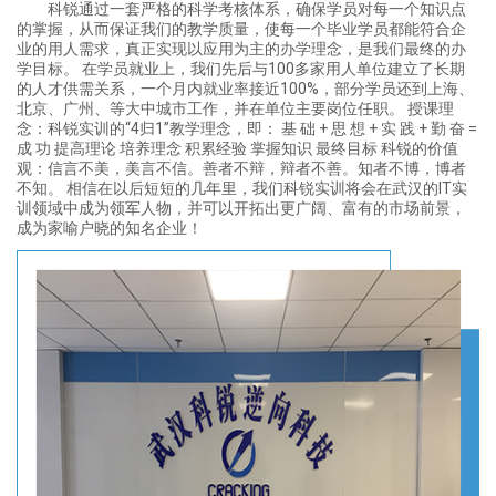
科锐通过一套严格的科学考核体系，确保学员对每一个知识点
的掌握，从而保证我们的教学质量，使每一个毕业学员都能符合企
业的用人需求，真正实现以应用为主的办学理念，是我们最终的办
学目标。 在学员就业上，我们先后与100多家用人单位建立了长期
的人才供需关系，一个月内就业率接近100%，部分学员还到上海、
北京、广州、等大中城市工作，并在单位主要岗位任职。 授课理
念：
科锐实训的“4归1”教学理念，即： 基 础 + 思 想 + 实 践 + 勤 奋 =
成 功 提高理论 培养理念 积累经验 掌握知识 最终目标 科锐的价值
观：信言不美，美言不信。善者不辩，辩者不善。知者不博，博者
不知。 相信在以后短短的几年里，我们科锐实训将会在武汉的IT实
训领域中成为领军人物，并可以开拓出更广阔、富有的市场前景，
成为家喻户晓的知名企业！