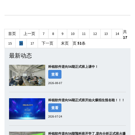
共
首页
上一页
7
8
9
10
11
12
13
14
17
15
16
17
下一页
末页
页
51
条
最新动态
科锐软件逆向56期正式班上课中！
查看
2026-08-07
科锐软件逆向56期正式班开始火爆招生报名啦！！！
查看
2026-07-24
科锐软件逆向56期预科班开学了,逆向分析正式班火爆