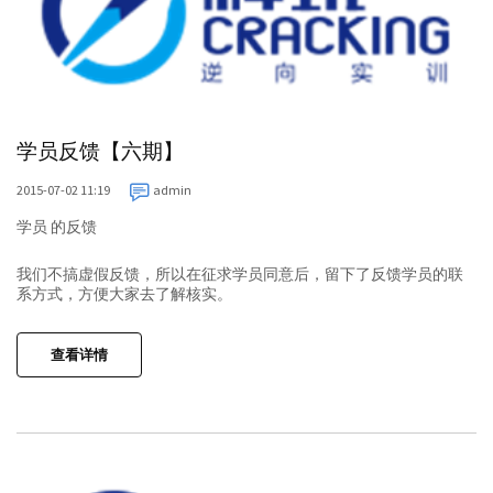
学员反馈【六期】
2015-07-02 11:19
admin
学员 的反馈
我们不搞虚假反馈，所以在征求学员同意后，留下了反馈学员的联
系方式，方便大家去了解核实。
查看详情