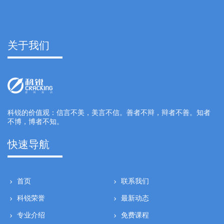
关于我们
科锐的价值观：信言不美，美言不信。善者不辩，辩者不善。知者
不博，博者不知。
快速导航
首页
联系我们
科锐荣誉
最新动态
专业介绍
免费课程