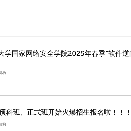
大学国家网络安全学院2025年春季“软件逆
机构
期预科班、正式班开始火爆招生报名啦！！
机构