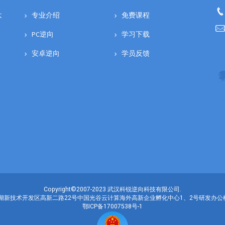
专业介绍
免费课程
不
PC逆向
学习下载
安卓逆向
学员反馈
Copyright©2007-2023 武汉科锐逆向科技有限公司.
新技术开发区高新二路22号中国光谷云计算海外高新企业孵化中心1、2号研发办公楼栋
鄂ICP备17007538号-1