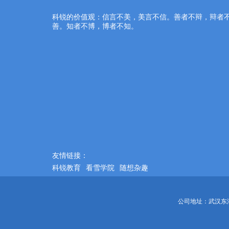
科锐的价值观：信言不美，美言不信。善者不辩，辩者
善。知者不博，博者不知。
友情链接：
科锐教育
看雪学院
随想杂趣
公司地址：武汉东湖