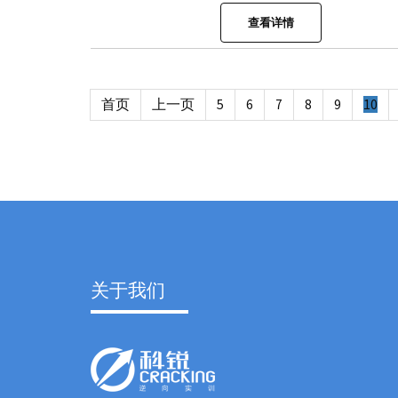
查看详情
首页
上一页
5
6
7
8
9
10
关于我们