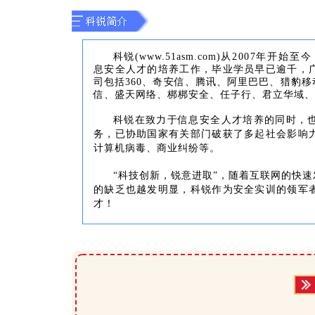
科锐(www.51asm.com)
从
2007
年开始
至
今
息安全人才的培养工作，毕业学员早已逾千，
司包括360、奇安信、腾讯、阿里巴巴、猎豹
信、盛天网络、梆梆安全、任子行、君立华域、
科锐在致力于信息安全人才培养的同时，
务，已协助国家有关部门破获了多起社会影响
计算机病毒、商业纠纷等。
“科技创新，锐意进取”，随着互联网的快
的缺乏也越发明显，科锐作为安全实训的领军
才！‍