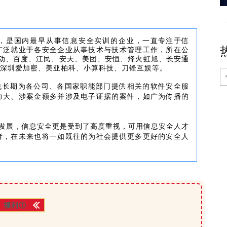
，是
国
内
最早
从事信息安全实训的企
业
，一直专注于信
广泛就业于各安全企业从事技术与技术管理工作，所在公
移动、百度、江民、安天、美团、安恒、烽火虹旭、长安通
深圳爱加密、美亚柏科、小算科技、刀锋互娱等。
也长期为各公司、各国家职能部门提供相关的软件安全服
力大、涉案金额多并涉及电子证据的案件，如广为传播的
速发展，信息安全更是受到了高度重视，可用信息安全人才
者，在未来也将一如既往的为社会提供更多更好的安全人
福利①