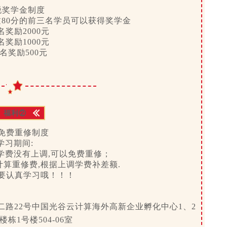
锐奖学金制度
80分的前三名学员
可以获得奖学金
名奖励
2000元
名奖励
1000元
名奖励
500元
福利②
免费重修制度
学习期间:
学费没有上调,可以免费重修；
算重修费,根据上调学费补差额.
要认真学习哦！！！
路22号中国光谷云计算海外高新企业孵化中心1、2
栋1号楼504-06室