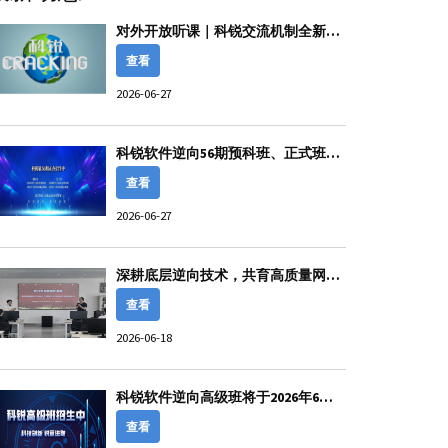
对外开放听课｜科锐交流机制全新优
化！随时到访、无需老师陪同
查看
2026-06-27
科锐软件逆向56期预科班、正式班开
始火爆招生报名啦！！！
查看
2026-06-27
深耕底层逆向技术，共育高质量网安
人才——钱林松老师受邀赴中南民族
大学开展软件逆向工程专题讲座。
查看
2026-06-18
科锐软件逆向高级班将于2026年6月
中旬开课，正在招生中！
查看