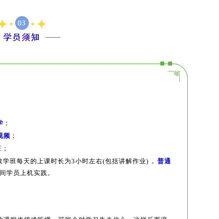
学
；
视频
；
班
；
，
教学班每天的上课时长为3小时左右
(包括讲解作业)
普通
间学员上机实践。