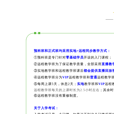
预科班和正式班均采用实地+远程同步教学方式：
①预科班是专门针对
零基础学员
开设的入门课程；
②
远程教学班为了保证教学质量，全部采用
直播教
③
实地教学班和远程教学班课后
都会提供直播回放
④
远程教学班
分为
VIP
远程教学班和
普通
远程教学
⑤每周上课5天，休息2天；
实地
教学班和
VIP
远程
远程教学班每天的上课时长为2.5小时左右
；其余时
⑥远程教学班没有重修制度
。
关于入学考试：