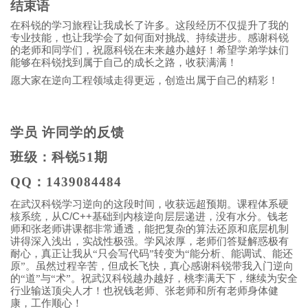
结束语
在科锐的学习旅程让我成长了许多。这段经历不仅提升了我的
专业技能，也让我学会了如何面对挑战、持续进步。感谢科锐
的老师和同学们，祝愿科锐在未来越办越好！希望学弟学妹们
能够在科锐找到属于自己的成长之路，收获满满！
愿大家在逆向工程领域走得更远，创造出属于自己的精彩！
学员 许同学的反馈
班级：科锐51期
QQ：1439084484
在武汉科锐学习逆向的这段时间，收获远超预期。课程体系硬
C/C++
核系统，从
基础到内核逆向层层递进，没有水分。钱老
师和张老师讲课都非常通透，能把复杂的算法还原和底层机制
讲得深入浅出，实战性极强。学风浓厚，老师们答疑解惑极有
耐心，真正让我从“只会写代码”转变为“能分析、能调试、能还
原”。虽然过程辛苦，但成长飞快，真心感谢科锐带我入门逆向
的“道”与“术”。祝武汉科锐越办越好，桃李满天下，继续为安全
行业输送顶尖人才！也祝钱老师、张老师和所有老师身体健
康，工作顺心！