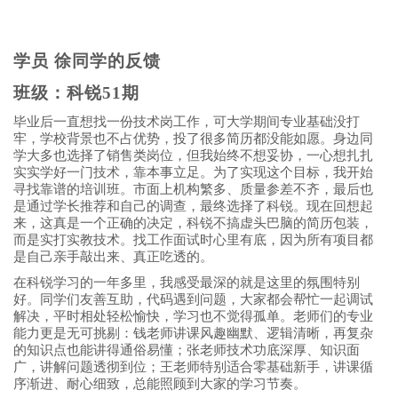
学员 徐同学的反馈
班级：科锐51期
毕业后一直想找一份技术岗工作，可大学期间专业基础没打
牢，学校背景也不占优势，投了很多简历都没能如愿。身边同
学大多也选择了销售类岗位，但我始终不想妥协，一心想扎扎
实实学好一门技术，靠本事立足。为了实现这个目标，我开始
寻找靠谱的培训班。市面上机构繁多、质量参差不齐，最后也
是通过学长推荐和自己的调查，最终选择了科锐。现在回想起
来，这真是一个正确的决定，科锐不搞虚头巴脑的简历包装，
而是实打实教技术。找工作面试时心里有底，因为所有项目都
是自己亲手敲出来、真正吃透的。
在科锐学习的一年多里，我感受最深的就是这里的氛围特别
好。同学们友善互助，代码遇到问题，大家都会帮忙一起调试
解决，平时相处轻松愉快，学习也不觉得孤单。老师们的专业
能力更是无可挑剔：钱老师讲课风趣幽默、逻辑清晰，再复杂
的知识点也能讲得通俗易懂；张老师技术功底深厚、知识面
广，讲解问题透彻到位；王老师特别适合零基础新手，讲课循
序渐进、耐心细致，总能照顾到大家的学习节奏。