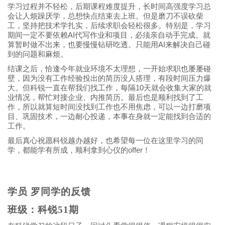
学习过程并不轻松，后期课程难度提升，长时间高强度学习总
会让人烦躁厌学，总想快点结束去上班。但是磨刀不误砍柴
工，坚持把技术学扎实，后续求职会轻松很多。特别是，学习
AI
期间一定不要依赖
代写作业和项目，必须亲自动手完成。就
AI
算暂时做不出来，也要慢慢钻研吃透。只能用
来解决自己碰
到的问题和麻烦。
结课之后，恰逢今年就业环境不太理想，一开始求职也屡屡碰
壁，因为没有工作经验投出的简历没人搭理，有段时间压力爆
10
大。但科锐一直在帮我们找工作，每隔
天就会收集大家的就
业情况，帮忙对接企业、内推简历。最后也是顺利找到了工
作，所以就算短时间没找到工作也不用焦虑，可以一边打磨项
目、巩固技术，一边耐心投递，本事在身就一定能找到合适的
工作。
最后真心祝愿科锐越办越好，也希望每一位在这里学习的同
offer
学，都能学有所成，顺利拿到心仪的
！
学员 罗同学的反馈
班级：科锐51期