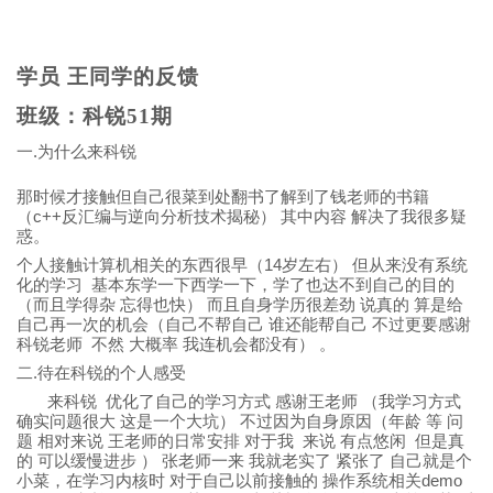
学员 王同学的反馈
班级：科锐51期
.
一
为什么来科锐
那时候才接触但自己很菜到处翻书了解到了钱老师的书籍
c++
（
反汇编与逆向分析技术揭秘） 其中内容 解决了我很多疑
惑。
14
个人接触计算机相关的东西很早（
岁左右） 但从来没有系统
化的学习 基本东学一下西学一下，学了也达不到自己的目的
（而且学得杂 忘得也快） 而且自身学历很差劲 说真的 算是给
自己再一次的机会（自己不帮自己 谁还能帮自己 不过更要感谢
科锐老师 不然 大概率 我连机会都没有） 。
.
二
待在科锐的个人感受
来科锐 优化了自己的学习方式 感谢王老师 （我学习方式
确实问题很大 这是一个大坑） 不过因为自身原因（年龄 等 问
题 相对来说 王老师的日常安排 对于我 来说 有点悠闲 但是真
的 可以缓慢进步 ） 张老师一来 我就老实了 紧张了 自己就是个
demo
小菜，在学习内核时 对于自己以前接触的 操作系统相关