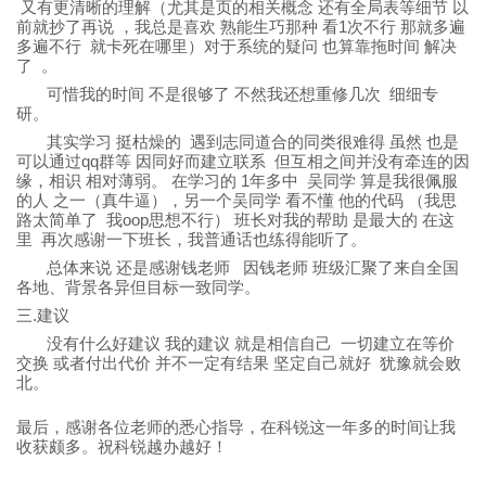
又有更清晰的理解（尤其是页的相关概念 还有全局表等细节 以
1
前就抄了再说 ，我总是喜欢 熟能生巧那种 看
次不行 那就多遍
多遍不行 就卡死在哪里）对于系统的疑问 也算靠拖时间 解决
了 。
可惜我的时间 不是很够了 不然我还想重修几次 细细专
研。
其实学习 挺枯燥的 遇到志同道合的同类很难得 虽然 也是
qq
可以通过
群等 因同好而建立联系 但互相之间并没有牵连的因
1
缘，相识 相对薄弱。 在学习的
年多中 吴同学 算是我很佩服
的人 之一（真牛逼），另一个吴同学 看不懂 他的代码 （我思
oop
路太简单了 我
思想不行） 班长对我的帮助 是最大的 在这
里 再次感谢一下班长，我普通话也练得能听了。
总体来说 还是感谢钱老师 因钱老师 班级汇聚了来自全国
各地、背景各异但目标一致同学。
.
三
建议
没有什么好建议 我的建议 就是相信自己 一切建立在等价
交换 或者付出代价 并不一定有结果 坚定自己就好 犹豫就会败
北。
最后，感谢各位老师的悉心指导，在科锐这一年多的时间让我
收获颇多。祝科锐越办越好！