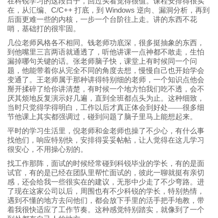
在科锐学习的这段日子，回过头看觉得很值。课程安排得很实
C/C++
Windows
在，从汇编、
打底，到
逆向、漏洞分析，再到
后面更难一些的内核，一步一个台阶往上走。讲的东西不花
哨，基础打的很牢固。
几位老师风格各不相同。钱老师功底深，很多挺抽象的东西，
到他嘴里三言两语就通透了，听他讲课一点神都不敢走，生怕
漏掉哪句关键的话。张老师脑子快，课堂上有时候同一个问
题，他能带着你从完全不同的角度去想，慢慢自己也开始学会
变通了。王老师属于那种讲得特别细的老师，一个知识点他会
掰开揉碎了给你讲清楚，有时候一个地方怕我们吃不透，会不
厌其烦地反复演示好几遍，直到全班都点头为止。这种细致，
当时只觉得学得明白，工作以后才真正体会到好处——很多细
节他课上其实都强调过，碰到问题了脑子里马上能想起来。
平时的学习生活里，倪老师和金老师也操了不少心，有什么事
找他们，响应特别快，安排得妥妥帖帖，让人觉得在这儿学习
很安心，不用操心别的。
找工作那阵，面试的时候经常碰到科锐毕业的学长，有的是面
试官，有的是已经在团队里帮忙面试的，彼此一聊就挺有亲切
感，还会给我一些很实在的建议，无形中少走了不少弯路。进
了现在这家公司以后，周围也有不少科锐的学长，特别热情，
遇到不懂的地方去问他们，都会放下手里的活手把手地教，带
着我很快适应了工作节奏。这种感觉特别踏实，就像到了一个