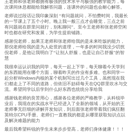
王老师和张老师都拥有极强的技术水平与极强的教学能力，每
次课间休息都能给我解答问题，连课外的问题也会耐心解答。
老师说过段话让我印象深刻 “有问题就问，不怕费时间，我最长
的一节课上了五个小时。晚上我一般三点才会睡觉，三点之前
有问题就在群里问就行，别私聊问”。至今王老师和张老师空闲
时也都在研究和发展，为学生提前铺路。
感谢倪老师，如果王老师和张老师给我的是未来吃饭的能力，
那倪老师给我的是为人处世的道理，一年多的时间我没少叨扰
倪老师，是他让我明白了“让别人舒服，也是让自己舒服”的智
慧
我很幸运认识我的同学，每天一起上下学，每天聊着今天学到
的东西能用在哪个方面，聊着昨天的作业有多难。也和同学一
Windows
起分析
内核的某个机制写出过几个工具，虽然现在我
QQ
们都走上了不同的道路，但依旧不妨碍每天在
群里吹水与交
流。希望同学以后学到什么好东西也统统分享给我
感谢钱老师的良苦用心，感谢各位老师的严格教学，从科锐毕
业后，我现在的实战水平已经进入了全新的领域，从开始的王
老师事无巨细的讲解开发知识，到后面张老师带着我们疯狂翻
CPU
英特尔
手册。老师们一直教我的都是从哪里获取知识点以
及解决难题的能力
最后我希望科锐的学生未来步步登高，老师们身体健康！！！