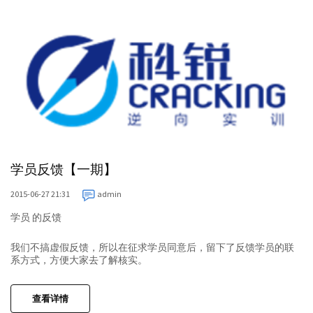
学员反馈【一期】
2015-06-27 21:31
admin
学员 的反馈
我们不搞虚假反馈，所以在征求学员同意后，留下了反馈学员的联
系方式，方便大家去了解核实。
查看详情